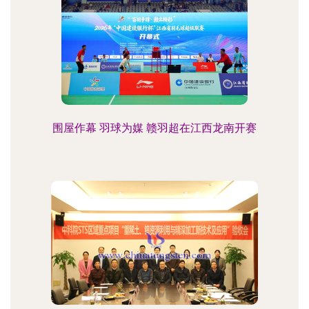
围屋作幕 羽球为媒 赣羽超在江西龙南开赛