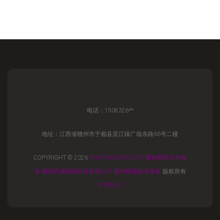
电话：1508326**
地址：江西省赣州市于都县贡江镇广场东路66号二楼
COPYRIGHT © 2026
WWW.9804WS.COM
赣州网络技术服
务
赣州昂晟网络科技有限公司
赣州网络技术服务
版权所有
SITEMAP